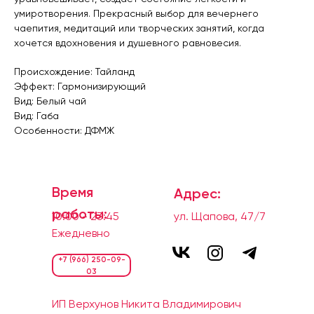
умиротворения. Прекрасный выбор для вечернего
чаепития, медитаций или творческих занятий, когда
хочется вдохновения и душевного равновесия.
Происхождение: Тайланд
Эффект: Гармонизирующий
Вид: Белый чай
Вид: Габа
Особенности: ДФМЖ
Время
Адрес:
работы:
10:00 - 23:45
ул. Щапова, 47/7
Ежедневно
+7 (966) 250-09-
03
И
П Верхунов Никита Владимирович