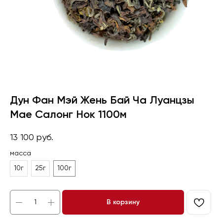
Дун Фан Мэй Жень Бай Ча Луанцзы
Мае Салонг Нок 1100м
13 100
руб.
масса
10г
25г
100г
В корзину