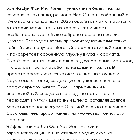
Бай Ча Дун Фан Мэй Жень — уникальный белый чай из
северного Таиланда, региона Мае Салонг, собранный с
17-го куста в конце июля 2025 года. Этот чай относится к
категории «ориентальных красавцев» и имеет
особенность: сырьё было собрано после нашествия
цикадок. Благодаря этому природному взаимодействию
чайный лист получает богатый ферментативный комплекс
и приобретает особенную глубину вкуса и аромата.
Сырьё состоит из почки и одного-двух молодых листочков,
что делает настой особенно изящным и нежным. В
аромате раскрываются яркие ягодные, цветочные и
фруктовые оттенки, создающие ощущение сложного
парфюмерного букета. Вкус — гармоничный и
многослойный: сладковатые ягодные ноты плавно
переходят в мягкий цветочный шлейф, оставляя долгое,
бархатистое послевкусие. Этот чай словно напоминает
фруктовый нектар, сотканный из множества тончайших
нюансов.
Эффект Бай Ча Дун Фан Мэй Жень мягкий и
гармонизирующий: он не столько бодрит, сколько
уравновешивает, создаёт состояние лёгкости и