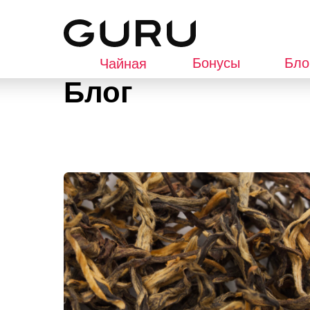
Главная
→
Блог
Бонусы
Бло
Чайная
Блог