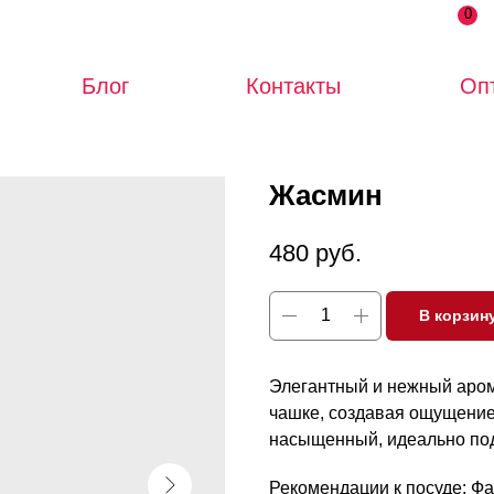
0
Блог
Контакты
Оп
Жасмин
480
руб.
В корзин
Элегантный и нежный аром
чашке, создавая ощущение 
насыщенный, идеально под
Рекомендации к посуде: Ф