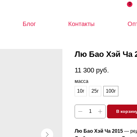
0
Блог
Контакты
Оп
Лю Бао Хэй Ча 
11 300
руб.
масса
10г
25г
100г
В корзин
Лю Бао Хэй Ча 2015
— ред