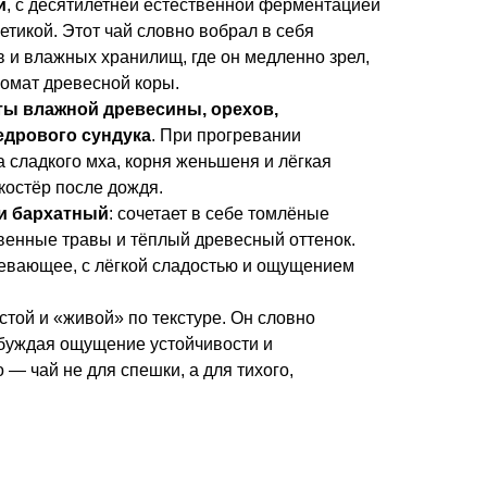
и
, с десятилетней естественной ферментацией
етикой. Этот чай словно вобрал в себя
 и влажных хранилищ, где он медленно зрел,
ромат древесной коры.
ты влажной древесины, орехов,
едрового сундука
. При прогревании
 сладкого мха, корня женьшеня и лёгкая
остёр после дождя.
 и бархатный
: сочетает в себе томлёные
твенные травы и тёплый древесный оттенок.
ревающее, с лёгкой сладостью и ощущением
стой и «живой» по текстуре. Он словно
обуждая ощущение устойчивости и
— чай не для спешки, а для тихого,