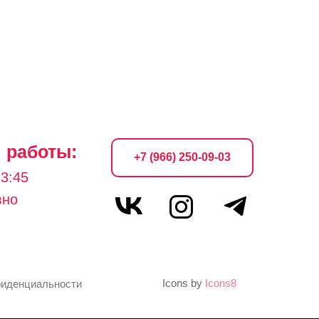
 работы:
+7 (966) 250-09-03
23:45
вно
Icons by
Icons8
фиденциальности