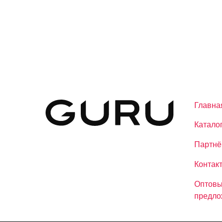
Главна
Катало
Партнё
Контак
Оптов
предло