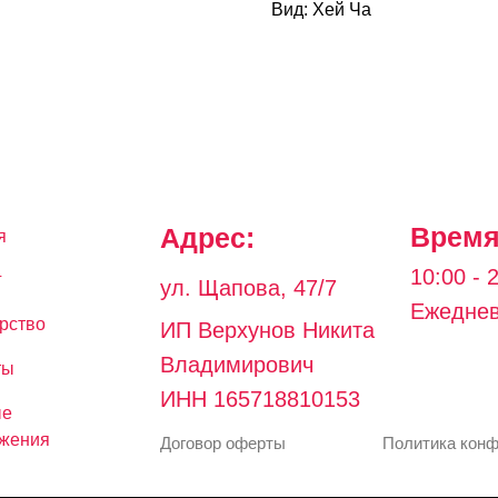
Вид: Хей Ча
Время
Адрес:
я
10:00 - 
г
ул. Щапова, 47/7
Ежедне
рство
И
П Верхунов Никита
Владимирович
ты
ИНН 165718810153
ые
жения
Договор оферты
Политика кон