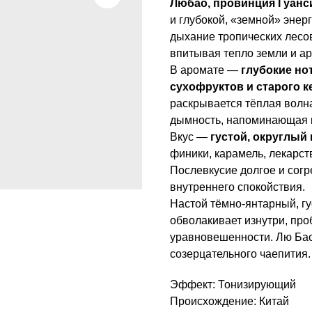
Любао, провинция Гуанс
и глубокой, «земной» энерг
дыхание тропических лесов
впитывая тепло земли и а
В аромате —
глубокие но
сухофруктов и старого к
раскрывается тёплая волна
дымность, напоминающая к
Вкус —
густой, округлый
финики, карамель, лекарс
Послевкусие долгое и сог
внутреннего спокойствия.
Настой тёмно-янтарный, гу
обволакивает изнутри, пр
уравновешенности. Лю Бао 
созерцательного чаепития.
Эффект: Тонизирующий
Происхождение: Китай