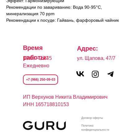
Эффект: Гармонизирующий
Рекомендации по завариванию: Вода 90-95°C,
минерализация 70 ppm
Рекомендации к посуде: Гайвань, фарфоровый чайник
Время
Адрес:
работы:
10:00 - 23:45
ул. Щапова, 47/7
Ежедневно
+7 (966) 250-09-03
И
П Верхунов Никита Владимирович
ИНН 165718810153
Договор оферты
Политика
конфиденциальности