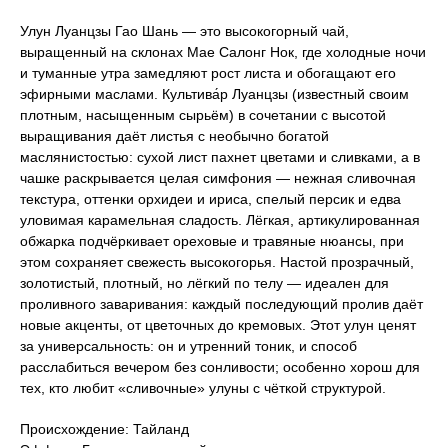
Улун Луанцзы Гао Шань — это высокогорный чай,
выращенный на склонах Мае Салонг Нок, где холодные ночи
и туманные утра замедляют рост листа и обогащают его
эфирными маслами. Культива́р Луанцзы (известный своим
плотным, насыщенным сырьём) в сочетании с высотой
выращивания даёт листья с необычно богатой
маслянистостью: сухой лист пахнет цветами и сливками, а в
чашке раскрывается целая симфония — нежная сливочная
текстура, оттенки орхидеи и ириса, спелый персик и едва
уловимая карамельная сладость. Лёгкая, артикулированная
обжарка подчёркивает ореховые и травяные нюансы, при
этом сохраняет свежесть высокогорья. Настой прозрачный,
золотистый, плотный, но лёгкий по телу — идеален для
проливного заваривания: каждый последующий пролив даёт
новые акценты, от цветочных до кремовых. Этот улун ценят
за универсальность: он и утренний тоник, и способ
расслабиться вечером без сонливости; особенно хорош для
тех, кто любит «сливочные» улуны с чёткой структурой.
Происхождение: Тайланд