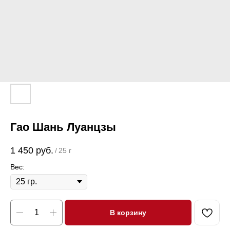
Гао Шань Луанцзы
1 450
руб.
/
25 г
Вес:
В корзину