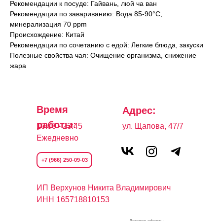
Рекомендации к посуде: Гайвань, люй ча ван
Рекомендации по завариванию: Вода 85-90°C,
минерализация 70 ppm
Происхождение: Китай
Рекомендации по сочетанию с едой: Легкие блюда, закуски
Полезные свойства чая: Очищение организма, снижение
жара
Время
Адрес:
работы:
10:00 - 23:45
ул. Щапова, 47/7
Ежедневно
+7 (966) 250-09-03
И
П Верхунов Никита Владимирович
ИНН 165718810153