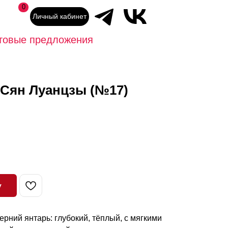
0
Личный кабинет
товые предложения
 Сян Луанцзы (№17)
у
ерний янтарь: глубокий, тёплый, с мягкими