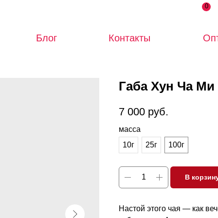
0
Блог
Контакты
Оп
Габа Хун Ча Ми
7 000
руб.
масса
10г
25г
100г
В корзин
Настой этого чая — как веч