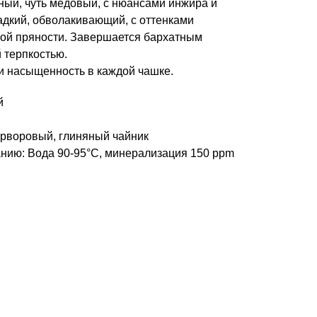
ный, чуть медовый, с нюансами инжира и
адкий, обволакивающий, с оттенками
гкой пряности. Завершается бархатным
 терпкостью.
т и насыщенность в каждой чашке.
й
арворовый, глиняный чайник
нию: Вода 90-95°C, минерализация 150 ppm