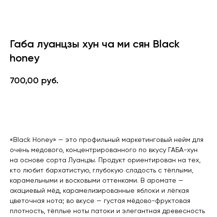
Габа луанцзы хун ча ми сян Black
honey
700,00
руб.
В корзину
«Black Honey» — это профильный маркетинговый нейм для
очень медового, концентрированного по вкусу ГАБА-хун
на основе сорта Луанцзы. Продукт ориентирован на тех,
кто любит бархатистую, глубокую сладость с тёплыми,
карамельными и восковыми оттенками. В аромате —
акациевый мёд, карамелизированные яблоки и лёгкая
цветочная нота; во вкусе — густая мёдово-фруктовая
плотность, тёплые ноты патоки и элегантная древесность