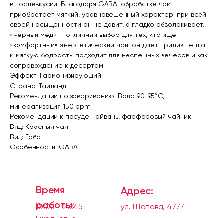
в послевкусии. Благодаря GABA-обработке чай
приобретает мягкий, уравновешенный характер: при всей
своей насыщенности он не давит, а гладко обволакивает.
«Чёрный мёд» — отличный выбор для тех, кто ищет
«комфортный» энергетический чай: он даёт прилив тепла
и мягкую бодрость, подходит для неспешных вечеров и как
сопровождение к десертам.
Эффект: Гармонизирующий
Страна: Тайланд
Рекомендации по завариванию: Вода 90-95°C,
минерализация 150 ppm
Рекомендации к посуде: Гайвань, фарфоровый чайник
Вид: Красный чай
Вид: Габа
Особенности: GABA
Время
Адрес:
работы:
10:00 - 23:45
ул. Щапова, 47/7